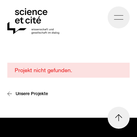
Home
Museumsnacht
Projekt nicht gefunden.
Bern
2024
Unsere Projekte
nach
oben