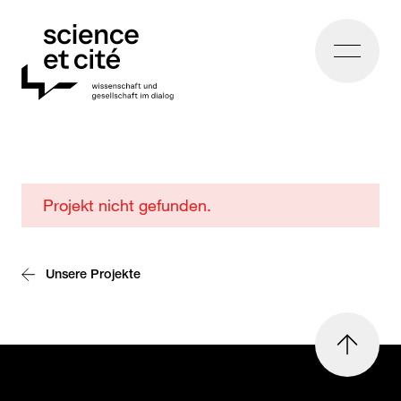
Home
Ateliers
Projekt nicht gefunden.
du
futur
Unsere Projekte
nach
oben