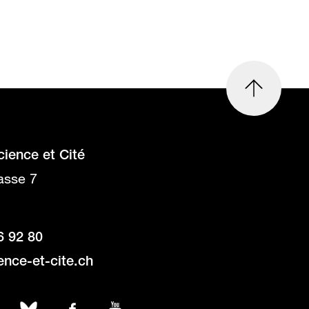
nach
oben
cience et Cité
asse 7
6 92 80
ience-et-cite.ch