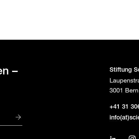
en
–
Stiftung S
Laupenstr
3001 Bern
+41 31 30
info(at)sc