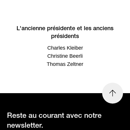
L'ancienne présidente et les anciens
présidents
Charles Kleiber
Christine Beerli
Thomas Zeltner
en
haut
de
la
Reste au courant avec notre
page
newsletter.