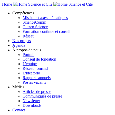
Home
Compétences
Mission et axes thématiques
ScienceComm
Citizen Science
Formation continue et conseil
Réseau
Nos projets
Agenda
À propos de nous
Portrait
Conseil de fondation
L'équipe
Réseau romand
L'ideatorio
Rapports annuels
Postes vacants
Médias
Articles de presse
Communiqués de presse
Newsletter
Downloads
Contact